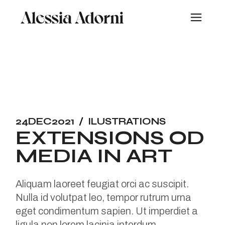
Skip
to
the
content
24
DEC
2021
ILUSTRATIONS
EXTENSIONS OD
MEDIA IN ART
Aliquam laoreet feugiat orci ac suscipit.
Nulla id volutpat leo, tempor rutrum urna
eget condimentum sapien. Ut imperdiet a
ligula non lorem lacinia interdum.