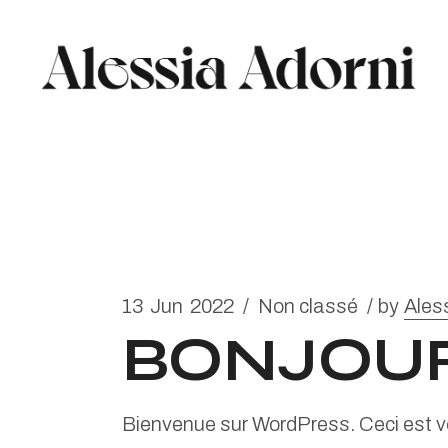
Skip
to
the
content
13
Jun
2022
Non classé
by
Ales
BONJOUR
Bienvenue sur WordPress. Ceci est vot