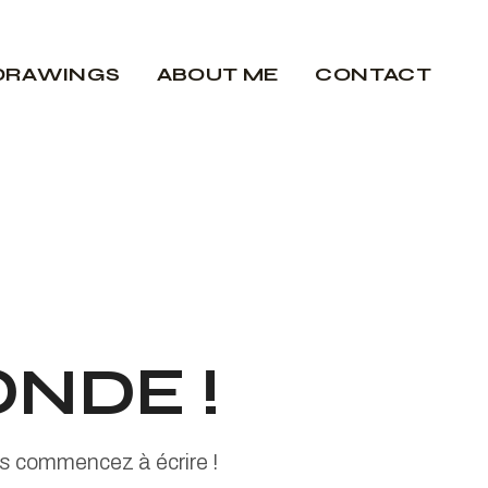
DRAWINGS
ABOUT ME
CONTACT
NDE !
is commencez à écrire !